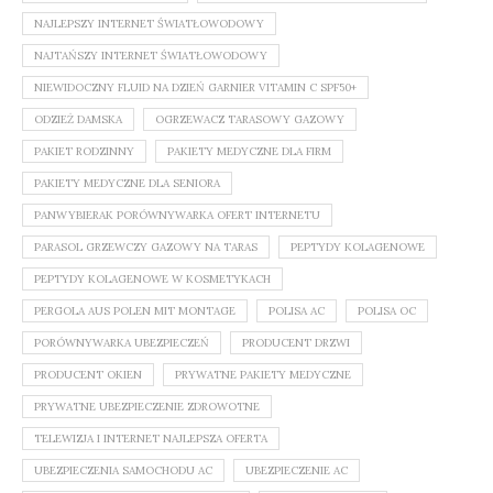
NAJLEPSZY INTERNET ŚWIATŁOWODOWY
NAJTAŃSZY INTERNET ŚWIATŁOWODOWY
NIEWIDOCZNY FLUID NA DZIEŃ GARNIER VITAMIN C SPF50+
ODZIEŻ DAMSKA
OGRZEWACZ TARASOWY GAZOWY
PAKIET RODZINNY
PAKIETY MEDYCZNE DLA FIRM
PAKIETY MEDYCZNE DLA SENIORA
PANWYBIERAK PORÓWNYWARKA OFERT INTERNETU
PARASOL GRZEWCZY GAZOWY NA TARAS
PEPTYDY KOLAGENOWE
PEPTYDY KOLAGENOWE W KOSMETYKACH
PERGOLA AUS POLEN MIT MONTAGE
POLISA AC
POLISA OC
PORÓWNYWARKA UBEZPIECZEŃ
PRODUCENT DRZWI
PRODUCENT OKIEN
PRYWATNE PAKIETY MEDYCZNE
PRYWATNE UBEZPIECZENIE ZDROWOTNE
TELEWIZJA I INTERNET NAJLEPSZA OFERTA
UBEZPIECZENIA SAMOCHODU AC
UBEZPIECZENIE AC