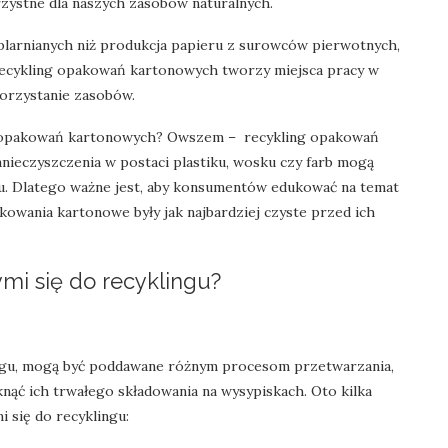
orzystne dla naszych zasobów naturalnych.
eplarnianych niż produkcja papieru z surowców pierwotnych,
 Recykling opakowań kartonowych tworzy miejsca pracy w
orzystanie zasobów.
iem opakowań kartonowych? Owszem – recykling opakowań
ieczyszczenia w postaci plastiku, wosku czy farb mogą
gu. Dlatego ważne jest, aby konsumentów edukować na temat
kowania kartonowe były jak najbardziej czyste przed ich
ymi się do recyklingu?
lingu, mogą być poddawane różnym procesom przetwarzania,
nąć ich trwałego składowania na wysypiskach. Oto kilka
 się do recyklingu: