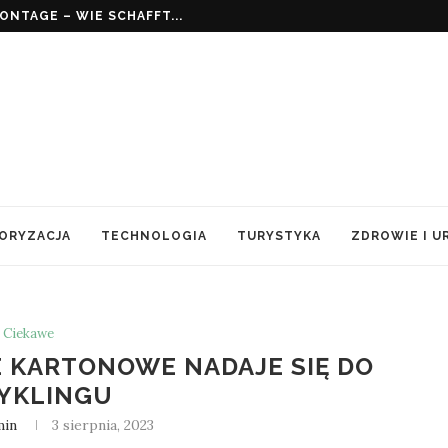
 PIELĘGNUJĄC SKÓRĘ DOJRZAŁĄ?
ORYZACJA
TECHNOLOGIA
TURYSTYKA
ZDROWIE I U
Ciekawe
 KARTONOWE NADAJE SIĘ DO
YKLINGU
min
3 sierpnia, 2023