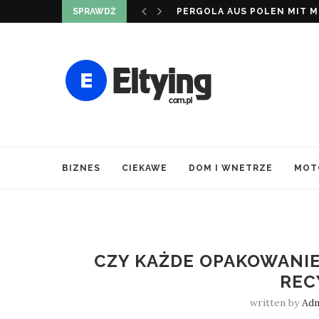
SPRAWDŹ
O CZYM NALEŻY PAMIĘTAĆ,
BIZNES
CIEKAWE
DOM I WNETRZE
MOT
CZY KAŻDE OPAKOWANIE
REC
written by
Ad