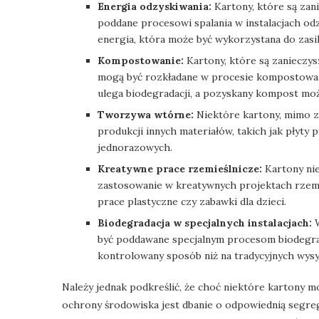
Energia odzyskiwania:
Kartony, które są zan
poddane procesowi spalania w instalacjach od
energia, która może być wykorzystana do zasi
Kompostowanie:
Kartony, które są zanieczys
mogą być rozkładane w procesie kompostowan
ulega biodegradacji, a pozyskany kompost moż
Tworzywa wtórne:
Niektóre kartony, mimo z
produkcji innych materiałów, takich jak płyty 
jednorazowych.
Kreatywne prace rzemieślnicze:
Kartony nie
zastosowanie w kreatywnych projektach rzemie
prace plastyczne czy zabawki dla dzieci.
Biodegradacja w specjalnych instalacjach:
W
być poddawane specjalnym procesom biodegrada
kontrolowany sposób niż na tradycyjnych wysy
Należy jednak podkreślić, że choć niektóre kartony 
ochrony środowiska jest dbanie o odpowiednią segre