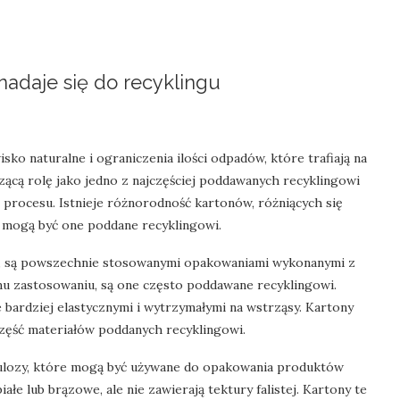
adaje się do recyklingu
ko naturalne i ograniczenia ilości odpadów, które trafiają na
zącą rolę jako jedno z najczęściej poddawanych recyklingowi
 procesu. Istnieje różnorodność kartonów, różniących się
zy mogą być one poddane recyklingowi.
te, są powszechnie stosowanymi opakowaniami wykonanymi z
mu zastosowaniu, są one często poddawane recyklingowi.
je bardziej elastycznymi i wytrzymałymi na wstrząsy. Kartony
 część materiałów poddanych recyklingowi.
elulozy, które mogą być używane do opakowania produktów
ałe lub brązowe, ale nie zawierają tektury falistej. Kartony te