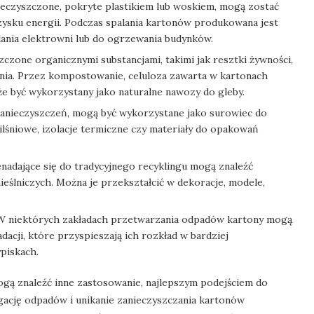
ieczyszczone, pokryte plastikiem lub woskiem, mogą zostać
zysku energii. Podczas spalania kartonów produkowana jest
lania elektrowni lub do ogrzewania budynków.
zczone organicznymi substancjami, takimi jak resztki żywności,
ia. Przez kompostowanie, celuloza zawarta w kartonach
e być wykorzystany jako naturalne nawozy do gleby.
anieczyszczeń, mogą być wykorzystane jako surowiec do
pilśniowe, izolacje termiczne czy materiały do opakowań
nadające się do tradycyjnego recyklingu mogą znaleźć
ślniczych. Można je przekształcić w dekoracje, modele,
 niektórych zakładach przetwarzania odpadów kartony mogą
cji, które przyspieszają ich rozkład w bardziej
piskach.
mogą znaleźć inne zastosowanie, najlepszym podejściem do
gację odpadów i unikanie zanieczyszczania kartonów