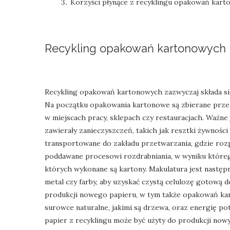
Korzyści płynące z recyklingu opakowań kar
Recykling opakowań kartonowych
Recykling opakowań kartonowych zazwyczaj składa się 
Na początku opakowania kartonowe są zbierane prz
w miejscach pracy, sklepach czy restauracjach. Ważne
zawierały zanieczyszczeń, takich jak resztki żywności
transportowane do zakładu przetwarzania, gdzie roz
poddawane procesowi rozdrabniania, w wyniku którego
których wykonane są kartony. Makulatura jest następn
metal czy farby, aby uzyskać czystą celulozę gotową 
produkcji nowego papieru, w tym także opakowań ka
surowce naturalne, jakimi są drzewa, oraz energię p
papier z recyklingu może być użyty do produkcji no