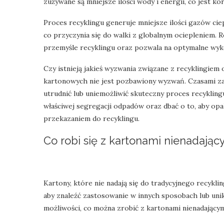
zużywane są mniejsze ilości wody i energii, co jest k
Proces recyklingu generuje mniejsze ilości gazów ci
co przyczynia się do walki z globalnym ociepleniem.
przemyśle recyklingu oraz pozwala na optymalne wyk
Czy istnieją jakieś wyzwania związane z recykling
kartonowych nie jest pozbawiony wyzwań. Czasami zan
utrudnić lub uniemożliwić skuteczny proces recyklin
właściwej segregacji odpadów oraz dbać o to, aby opa
przekazaniem do recyklingu.
Co robi się z kartonami nienadając
Kartony, które nie nadają się do tradycyjnego recyk
aby znaleźć zastosowanie w innych sposobach lub unik
możliwości, co można zrobić z kartonami nienadającymi