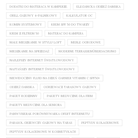
DODATKI DO MATERACA W KAMPERZE
ELEGANCKA ODZIEŻ DAMSKA
GRILL GAZOWY 4-PALNIKOWY
KALKULATOR OC
KOMIN SYSTEMOWY
KREM SPF 50 DO TWARZY
KREM Z FILTREM 50
MATERAC DO KAMPERA
MAŁE MIESZKANIE W STYLU LOFT
MEBLE OGRODOWE
MIESZKANIE NA SPRZEDAŻ
MODERNE TERRASSENÜBERDACHUNG
NAJLEPSZY INTERNET ŚWIATŁOWODOWY
NAJTAŃSZY INTERNET ŚWIATŁOWODOWY
NIEWIDOCZNY FLUID NA DZIEŃ GARNIER VITAMIN C SPF50+
ODZIEŻ DAMSKA
OGRZEWACZ TARASOWY GAZOWY
PAKIET RODZINNY
PAKIETY MEDYCZNE DLA FIRM
PAKIETY MEDYCZNE DLA SENIORA
PANWYBIERAK PORÓWNYWARKA OFERT INTERNETU
PARASOL GRZEWCZY GAZOWY NA TARAS
PEPTYDY KOLAGENOWE
PEPTYDY KOLAGENOWE W KOSMETYKACH